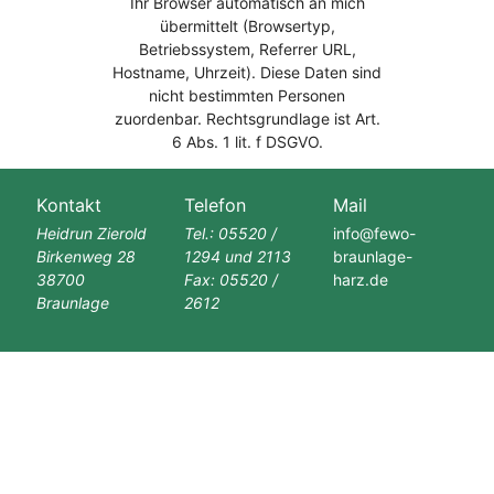
Ihr Browser automatisch an mich
übermittelt (Browsertyp,
Betriebssystem, Referrer URL,
Hostname, Uhrzeit). Diese Daten sind
nicht bestimmten Personen
zuordenbar. Rechtsgrundlage ist Art.
6 Abs. 1 lit. f DSGVO.
Kontakt
Telefon
Mail
Heidrun Zierold
Tel.:
05520 /
info@fewo-
Birkenweg 28
1294 und 2113
braunlage-
38700
Fax: 05520 /
harz.de
Braunlage
2612